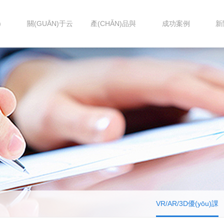
)
關(GUĀN)于云
產(CHǍN)品與
成功案例
新
幻
方案
VR/AR/3D優(yōu)課