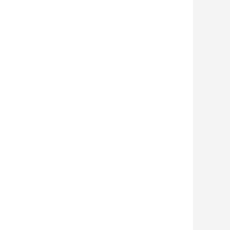
實(shí)驗能力和創(chuàng )造思維能力。
，但由于所含的金屬元素不同，性質(zhì)不同。不
液顏色變紅。