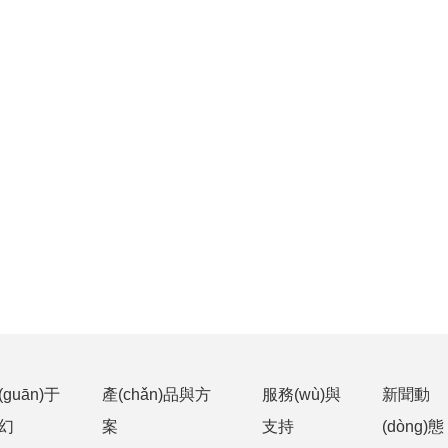
2NaHCO
====Na
CO
+CO
+H
O
3
2
3
2
2
ái)的嗎？
 )使火焰呈現特殊的顏色，這在化學(xué)上叫做焰色反應。
以及鍶、鋇等金屬化合物所呈現的各種艷麗的色彩。所以焰色反應常用于鑒
【
(guān)于
產(chǎn)品與方
服務(wù)與
新聞動
幻
案
支持
(dòng)態