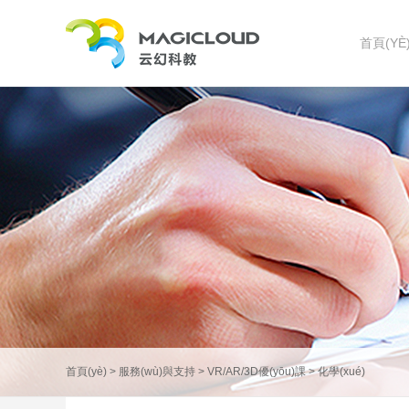
首頁(YÈ
首頁(yè)
>
服務(wù)與支持
>
VR/AR/3D優(yōu)課
>
化學(xué)